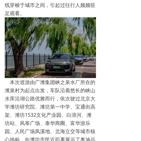
线穿梭于城市之间，引起过往行人频频驻
足观看。
本次巡游由广潍集团峡之泉水厂所在的
潍泉村为起点出发，车队沿着悠长的峡山
水库沿湖公路优雅而行，依次驶过北京大
学潍坊研究院、潍坊第一中学、宝通街高
架、潍坊1532文化产业园、白浪河、潍
坊站、风筝广场、泰华商圈、富华游乐
园、人民广场凤溪地、北海立交等城市核
心地标，向潍坊市民近距离展示了奥迪品