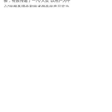
验，有效传递了一汽-大众“以用户为中
心”的服务理念和技术领先的产品实力。
潍坊广潍发达店将持续打造更丰富、更优
质的客户活动，致力为潍坊消费者提供更
高标准的汽车生活服务。
——潍坊广潍发达4S店